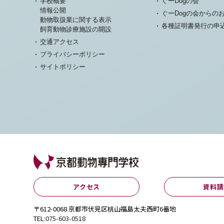
学校概要
ぐーDogの会
情報公開
ぐーDogの会からの
動物取扱業に関する表示
各種証明書発行の申
飼育動物診療施設の開設
交通アクセス
プライバシーポリシー
サイトポリシー
アクセス
資料請
〒612-0068 京都市伏見区桃山福島太夫西町6番地
TEL:
075-603-0518