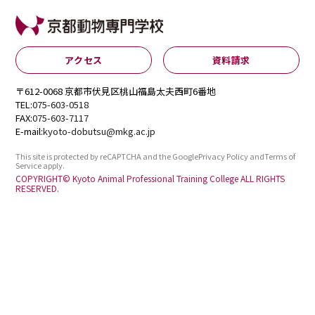
アクセス
資料請求
〒612-0068 京都市伏見区桃山福島太夫西町6番地
TEL:
075-603-0518
FAX:
075-603-7117
E-mail:
kyoto-dobutsu@mkg.ac.jp
This site is protected by reCAPTCHA and the Google
Privacy Policy
and
Terms of
Service
apply.
COPYRIGHT© Kyoto Animal Professional Training College ALL RIGHTS
RESERVED.