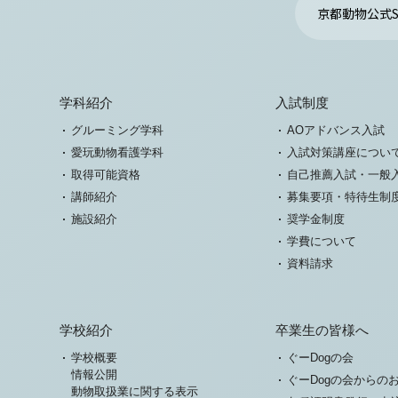
京都動物公式S
学科紹介
入試制度
グルーミング学科
AOアドバンス入試
愛玩動物看護学科
入試対策講座につい
取得可能資格
自己推薦入試・一般
講師紹介
募集要項・特待生制
施設紹介
奨学金制度
学費について
資料請求
学校紹介
卒業生の皆様へ
学校概要
ぐーDogの会
情報公開
ぐーDogの会からの
動物取扱業に関する表示