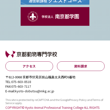
アクセス
資料請求
〒612-0068 京都市伏見区桃山福島太夫西町6番地
TEL:
075-603-0518
FAX:
075-603-7117
E-mail:
kyoto-dobutsu@mkg.ac.jp
This site is protected by reCAPTCHA and the Google
Privacy Policy
and
Terms of
Service
apply.
COPYRIGHT© Kyoto Animal Professional Training College ALL RIGHTS