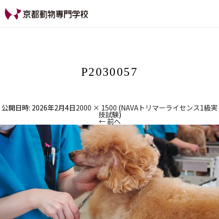
【公式HP】京都動物専
門学校
P2030057
公開日時:
2026年2月4日
2000 × 1500
(
NAVAトリマーライセンス1級実
技試験
)
← 前へ