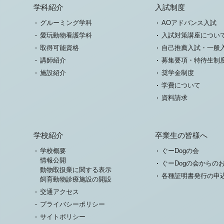
学科紹介
入試制度
グルーミング学科
AOアドバンス入試
愛玩動物看護学科
入試対策講座につい
取得可能資格
自己推薦入試・一般
講師紹介
募集要項・特待生制
施設紹介
奨学金制度
学費について
資料請求
学校紹介
卒業生の皆様へ
学校概要
ぐーDogの会
情報公開
ぐーDogの会からの
動物取扱業に関する表示
各種証明書発行の申
飼育動物診療施設の開設
交通アクセス
プライバシーポリシー
サイトポリシー