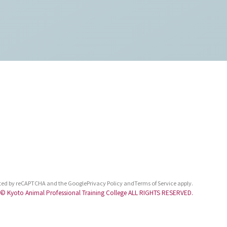
ected by reCAPTCHA and the Google
Privacy Policy
and
Terms of Service
apply.
Kyoto Animal Professional Training College ALL RIGHTS RESERVED.