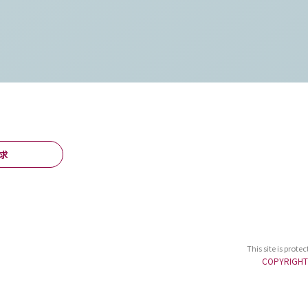
求
This site is prot
COPYRIGHT© 