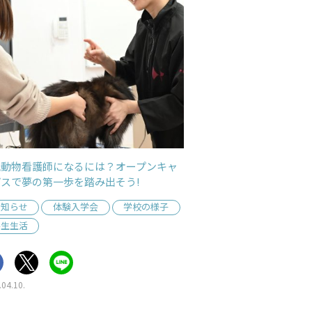
玩動物看護師になるには？オープンキャ
スで夢の第一歩を踏み出そう!
お知らせ
体験入学会
学校の様子
学生生活
.04.10.