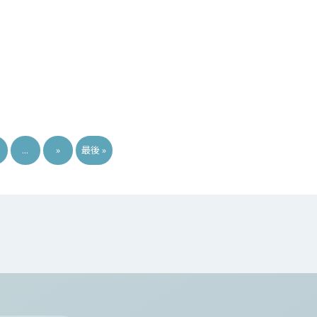
...
»
最後 »