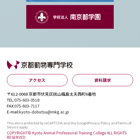
アクセス
資料請求
〒612-0068 京都市伏見区桃山福島太夫西町6番地
TEL:
075-603-0518
FAX:
075-603-7117
E-mail:
kyoto-dobutsu@mkg.ac.jp
This site is protected by reCAPTCHA and the Google
Privacy Policy
and
Terms of
Service
apply.
COPYRIGHT© Kyoto Animal Professional Training College ALL RIGHTS
RESERVED.