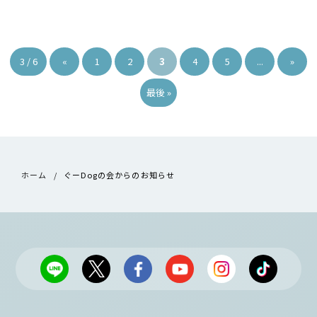
3 / 6
«
1
2
3
4
5
...
»
最後 »
ホーム
ぐーDogの会からのお知らせ