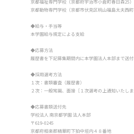
京都福祉専門学校（京都府宇治市小倉町春日森25）
京都動物専門学校（京都市伏見区桃山福島太夫西町
◆給与・手当等
本学園給与規定による支給
◆応募方法
履歴書を下記募集期間内に本学園法人本部まで送付
◆採用選考方法
１次：書類審査（履歴書）
２次：一般常識、面接［１次選考の上通知いたしま
◆応募書類送付先
学校法人 南京都学園 法人本部
〒619-0245
京都府相楽郡精華町下狛中垣内４８番地