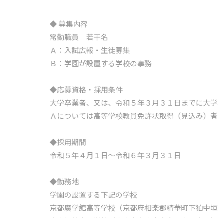
◆ 募集内容
常勤職員 若干名
Ａ：入試広報・生徒募集
Ｂ：学園が設置する学校の事務
◆応募資格・採用条件
大学卒業者、又は、令和５年３月３１日までに大学
Ａについては高等学校教員免許状取得（見込み）者
◆採用期間
令和５年４月１日～令和６年３月３１日
◆勤務地
学園の設置する下記の学校
京都廣学館高等学校（京都府相楽郡精華町下狛中垣