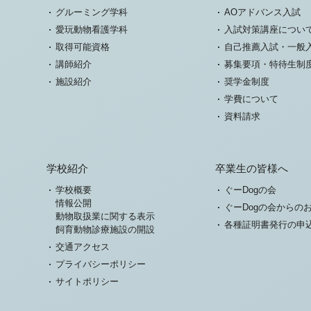
グルーミング学科
AOアドバンス入試
愛玩動物看護学科
入試対策講座につい
取得可能資格
自己推薦入試・一般
講師紹介
募集要項・特待生制
施設紹介
奨学金制度
学費について
資料請求
学校紹介
卒業生の皆様へ
学校概要
ぐーDogの会
情報公開
ぐーDogの会からの
動物取扱業に関する表示
各種証明書発行の申
飼育動物診療施設の開設
交通アクセス
プライバシーポリシー
サイトポリシー