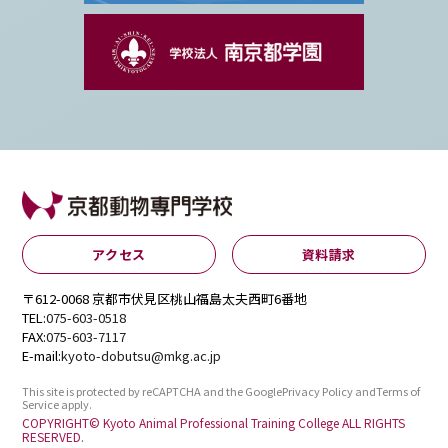
アクセス
資料請求
〒612-0068 京都市伏見区桃山福島太夫西町6番地
TEL:
075-603-0518
FAX:
075-603-7117
E-mail:
kyoto-dobutsu@mkg.ac.jp
This site is protected by reCAPTCHA and the Google
Privacy Policy
and
Terms of
Service
apply.
COPYRIGHT© Kyoto Animal Professional Training College ALL RIGHTS
RESERVED.