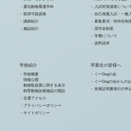
愛玩動物看護学科
入試対策講座につい
取得可能資格
自己推薦入試・一般
講師紹介
募集要項・特待生制
施設紹介
奨学金制度
学費について
資料請求
学校紹介
卒業生の皆様へ
学校概要
ぐーDogの会
情報公開
ぐーDogの会からの
動物取扱業に関する表示
各種証明書発行の申
飼育動物診療施設の開設
交通アクセス
プライバシーポリシー
サイトポリシー