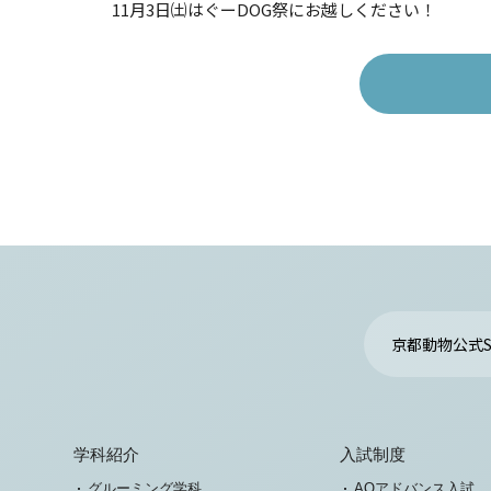
11月3日㈯はぐーDOG祭にお越しください！
京都動物公式S
学科紹介
入試制度
グルーミング学科
AOアドバンス入試