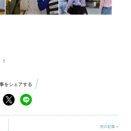
！！
事をシェアする
次の記事→