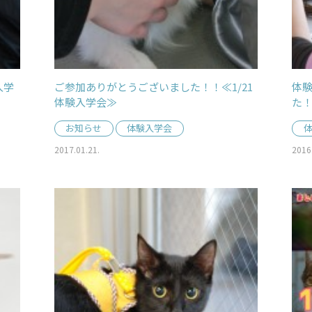
入学
ご参加ありがとうございました！！≪1/21
体
体験入学会≫
た
お知らせ
体験入学会
2017.01.21.
2016