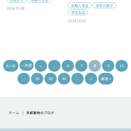
体験入学会
学校の様子
2024.10.08.
学生生活
2024.10.05.
« 先頭
8 / 45
«
...
6
7
8
9
10
...
20
30
40
...
»
最後 »
ホーム
京都動物のブログ